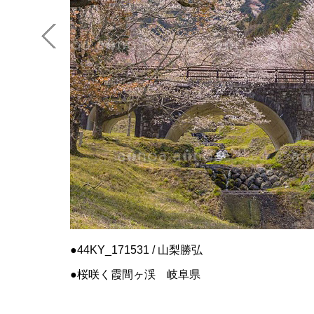
44KY_171531 / 山梨勝弘
桜咲く霞間ヶ渓 岐阜県