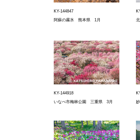
KY-144847
K
阿蘇の霧氷 熊本県 1月
北
KY-144918
K
いなべ市梅林公園 三重県 3月
妙