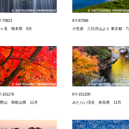
Y-70821
KY-87586
ヶ滝 熊本県 8月
小笠原 三日月山より 東京都 7
Y-101176
KY-101200
野山 和歌山県 11月
みたらい渓谷 奈良県 11月