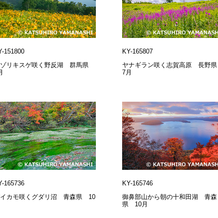
Y-151800
KY-165807
ノゾリキスゲ咲く野反湖 群馬県
ヤナギラン咲く志賀高原 長野
月
7月
Y-165736
KY-165746
イカモ咲くグダリ沼 青森県 10
御鼻部山から朝の十和田湖 青森
月
県 10月