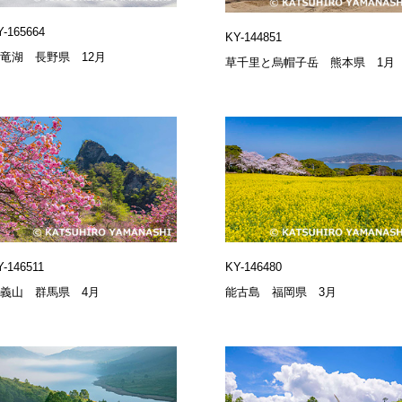
Y-165664
KY-144851
竜湖 長野県 12月
草千里と烏帽子岳 熊本県 1月
Y-146511
KY-146480
義山 群馬県 4月
能古島 福岡県 3月