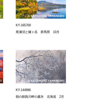
KY-165700
県
尾瀬沼と燧ヶ岳 群馬県 10月
KY-144886
朝の釧路川畔の霧氷 北海道 2月