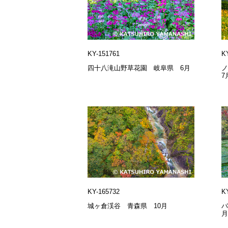
KY-151761
K
四十八滝山野草花園 岐阜県 6月
7
KY-165732
K
城ヶ倉渓谷 青森県 10月
バ