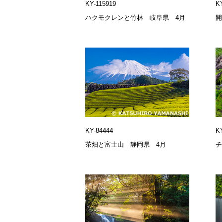
KY-115919
K
ハクモクレンと竹林 岐阜県 4月
KY-84444
K
茶畑と富士山 静岡県 4月
チ