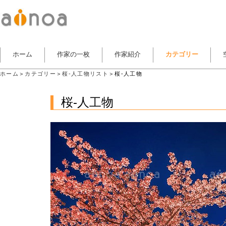
ホーム
作家の一枚
作家紹介
カテゴリー
ホーム
＞
カテゴリー
＞
桜-人工物リスト
＞桜-人工物
桜-人工物