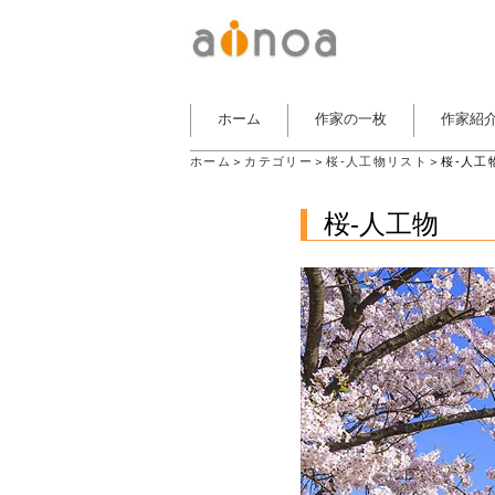
ホーム
作家の一枚
作家紹
ホーム
＞
カテゴリー
＞
桜-人工物リスト
＞桜-人工
桜-人工物